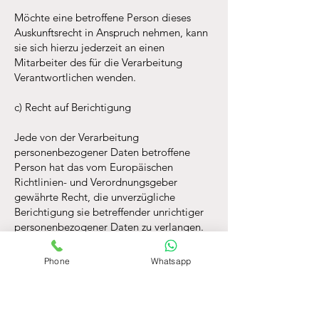
Möchte eine betroffene Person dieses
Auskunftsrecht in Anspruch nehmen, kann
sie sich hierzu jederzeit an einen
Mitarbeiter des für die Verarbeitung
Verantwortlichen wenden.
c) Recht auf Berichtigung
Jede von der Verarbeitung
personenbezogener Daten betroffene
Person hat das vom Europäischen
Richtlinien- und Verordnungsgeber
gewährte Recht, die unverzügliche
Berichtigung sie betreffender unrichtiger
personenbezogener Daten zu verlangen.
Ferner steht der betroffenen Person das
Recht zu, unter Berücksichtigung der
Phone
Whatsapp
Zwecke der Verarbeitung, die
Vervollständigung unvollständiger
personenbezogener Daten — auch mittels
einer ergänzenden Erklärung — zu