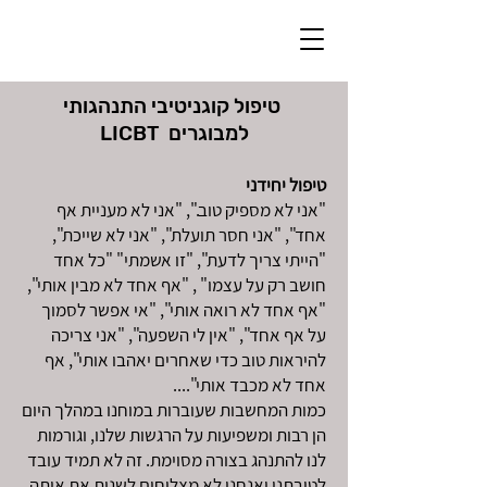
טיפול קוגניטיבי התנהגותי
למבוגרים LICBT
טיפול יחידני
"אני לא מספיק טוב.", "אני לא מעניית אף
אחד", "אני חסר תועלת", "אני לא שייכת",
"הייתי צריך לדעת", "זו אשמתי" "כל אחד
חושב רק על עצמו" , "אף אחד לא מבין אותי",
"אף אחד לא רואה אותי", "אי אפשר לסמוך
על אף אחד", "אין לי השפעה", "אני צריכה
להיראות טוב כדי שאחרים יאהבו אותי", אף
אחד לא מכבד אותי"....
כמות המחשבות שעוברות במוחנו במהלך היום
הן רבות ומשפיעות על הרגשות שלנו, וגורמות
לנו להתנהג בצורה מסוימת. זה לא תמיד עובד
לטובתנו ואנחנו לא מצליחים לשנות את אותה