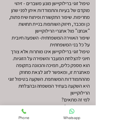
טיפול זוגי ברילוקיישן מונע משברים - זיהוי
מוקדם של בעיות והתמודדות איתן לפני שהן
מחריפות. שיפור התקשורת ופיתוח שיח פתוח,
כן ומכבד, חיזוק השותפות בניית תחושת
"אנחנו" מול אתגרי הרילוקיישן
שיפור האווירה המשפחתית- השפעה חיובית
על כל בני המשפחתית
טיפול זוגי ברילוקיישן אינו מותרות אלא צורך
חיוני להצלחת המעבר והשמירה על הזוגיות.
הוא מספק כלים, תמיכה והכוונה בתקופה
מאתגרת זו, ומאפשר לזוג לצאת מחוזק
מההתמודדות המשותפת. השקעה בטיפול זוגי
היא השקעה בעתיד המשפחה ובהצלחת
הרילוקיישן
למי זה מתאים?​​
אנשים הסובלים מחרדה חברתית, חרדה
מוכללת, דיכאון קל עד בינוני, התקפי פאניקה,
Phone
Whatsapp
דחיינות, פוביות, ערך עצמי נמוך, משברי חיים,
אתגרי רילוקיישן.